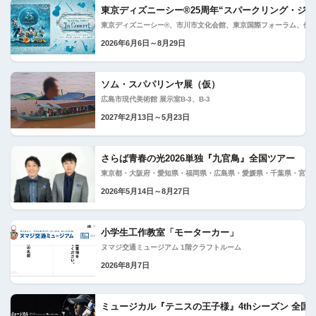
東京ディズニーシー®25周年“スパークリング・ジ
東京ディズニーシー®、市川市文化会館、東京国際フォーラム、他
2026年6月6日～8月29日
ソム・スパパリンヤ展（仮）
広島市現代美術館 展示室B-3、B-3
2027年2月13日～5月23日
さらば青春の光2026単独『九官鳥』全国ツアー
東京都・大阪府・愛知県・福岡県・広島県・愛媛県・千葉県・宮城
2026年5月14日～8月27日
小学生工作教室「モーターカー」
ヌマジ交通ミュージアム 1階クラフトルーム
2026年8月7日
ミュージカル『テニスの王子様』4thシーズン 全国大